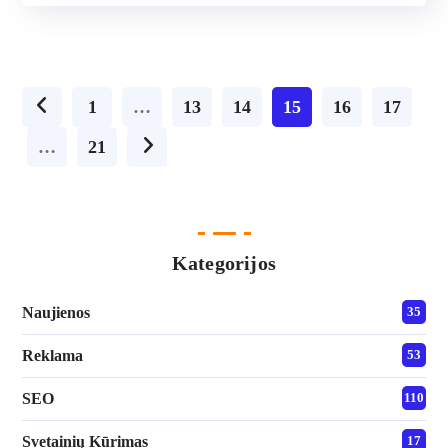
1
…
13
14
15
16
17
…
21
Kategorijos
Naujienos
35
Reklama
53
SEO
110
Svetainių Kūrimas
17