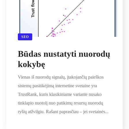
SEO
Būdas nustatyti nuorodų
kokybę
Vienas iš nuorodų signalų, įtakojančių paieškos
sistemų pasitikėjimą internetine svetaine yra
TrustRank, kuris klasikiniame variante nusako
tinklapio nuotolį nuo patikimų resursų nuorodų
ryšių atžvilgiu. Rašant paprasčiau – jei svetainės...