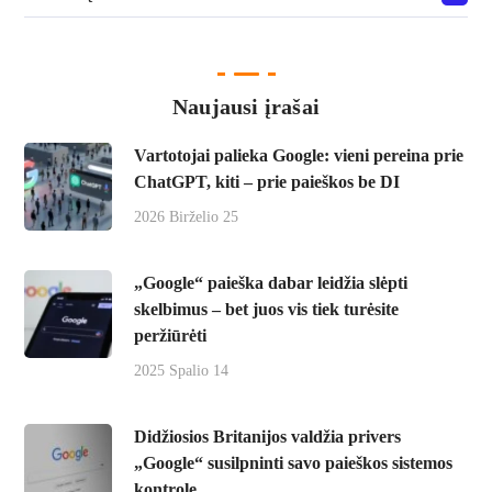
Naujausi įrašai
Vartotojai palieka Google: vieni pereina prie
ChatGPT, kiti – prie paieškos be DI
2026 Birželio 25
„Google“ paieška dabar leidžia slėpti
skelbimus – bet juos vis tiek turėsite
peržiūrėti
2025 Spalio 14
Didžiosios Britanijos valdžia privers
„Google“ susilpninti savo paieškos sistemos
kontrolę