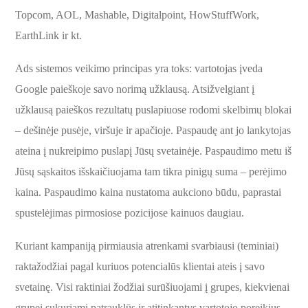
Topcom, AOL, Mashable, Digitalpoint, HowStuffWork,
EarthLink ir kt.
Ads sistemos veikimo principas yra toks: vartotojas įveda
Google paieškoje savo norimą užklausą. Atsižvelgiant į
užklausą paieškos rezultatų puslapiuose rodomi skelbimų blokai
– dešinėje pusėje, viršuje ir apačioje. Paspaudę ant jo lankytojas
ateina į nukreipimo puslapį Jūsų svetainėje. Paspaudimo metu iš
Jūsų sąskaitos išskaičiuojama tam tikra pinigų suma – perėjimo
kaina. Paspaudimo kaina nustatoma aukciono būdu, paprastai
spustelėjimas pirmosiose pozicijose kainuos daugiau.
Kuriant kampaniją pirmiausia atrenkami svarbiausi (teminiai)
raktažodžiai pagal kuriuos potencialūs klientai ateis į savo
svetainę. Visi raktiniai žodžiai surūšiuojami į grupes, kiekvienai
grupei sukuriami patrauklūs ir atitinkantys vartotojo poreikius