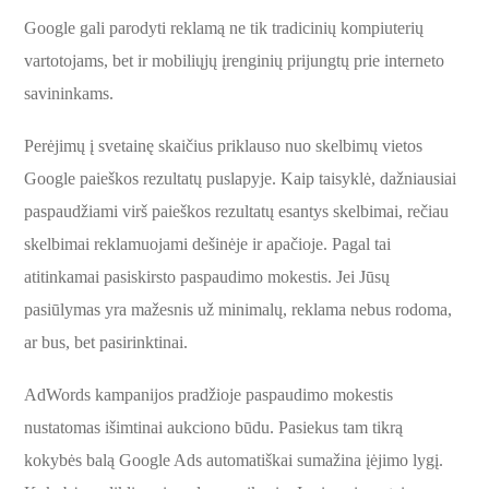
Google gali parodyti reklamą ne tik tradicinių kompiuterių
vartotojams, bet ir mobiliųjų įrenginių prijungtų prie interneto
savininkams.
Perėjimų į svetainę skaičius priklauso nuo skelbimų vietos
Google paieškos rezultatų puslapyje. Kaip taisyklė, dažniausiai
paspaudžiami virš paieškos rezultatų esantys skelbimai, rečiau
skelbimai reklamuojami dešinėje ir apačioje. Pagal tai
atitinkamai pasiskirsto paspaudimo mokestis. Jei Jūsų
pasiūlymas yra mažesnis už minimalų, reklama nebus rodoma,
ar bus, bet pasirinktinai.
AdWords kampanijos pradžioje paspaudimo mokestis
nustatomas išimtinai aukciono būdu. Pasiekus tam tikrą
kokybės balą Google Ads automatiškai sumažina įėjimo lygį.