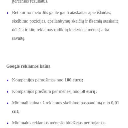
geresnius rezultatus.
Bet kuriuo metu Jūs galite gauti ataskaitas apie išlaidas,
skelbimo pozicijas, apsilankymų skaičių ir išsamią ataskaitą
dėl šių ir kitų reklamos rodiklių kiekvieną mėnesį arba
savaitę.
Google reklamos kaina
Kompanijos paruošimas nuo
100 eurų;
Kompanijos priežiūra per mėnesį nuo
50 eurų;
Minimali kaina už reklamos skelbimo paspaudimą nuo
0,01
cnt;
Minimalus reklamos mėnesio biudžetas neribojamas.