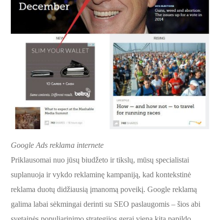
Google Ads reklama internete
Priklausomai nuo jūsų biudžeto ir tikslų, mūsų specialistai
suplanuoja ir vykdo reklaminę kampaniją, kad kontekstinė
reklama duotų didžiausią įmanomą poveikį. Google reklamą
galima labai sėkmingai derinti su SEO paslaugomis – šios abi
svetainės populiarinimo strategijos gerai viena kitą papildo.