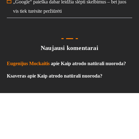
„Google“ paieška dabar leidžia slėpti skelbimus – bet juos
vis tiek turėsite peržiūrėti
Naujausi komentarai
Eugenijus Mockaitis
apie
Kaip atrodo natūrali nuoroda?
Ksaveras
apie
Kaip atrodo natūrali nuoroda?