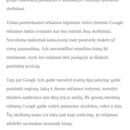
skelbimai.
Toliau pasirenkamos reklamos talpinimo vietos (teminės Google
reklamos tinklo svetainės kur bus rodomi Jūsų skelbimai).
Nurodoma maksimali kaina kurią esate pasiruošę mokėti už
vieną paspaudimą. Ads automatiškai sumažina kainą iki
minimumo, kuris leis reklamai likti puslapyje ar išlaikyti
pasirinktą poziciją.
Taip pat Google Ads galite nurodyti įvairių tipų taikymą: galite
pasirinkti regioną, laiką ir dienas reklamos rodymui, nurodyti
tikslinės auditorijos tam tikrą lytį ar amžių. Be įprastų tekstinių
reklamų Google galite rodyti animuotus skydelius, video ir kita.
Šių skelbimų kaina yra tokia pati kaip tradicinių, jei reklamos
aikštelės savininkas nenurodė kitaip.