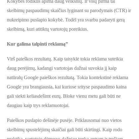
Kokybės rodiklis apima daug veiksnių. Ir visų pirma tai
skelbimų paspaudimų skaičius lyginant su parodymais (CTR) ir
nukreipimo puslapio kokybė. Todėl yra svarbu padaryti gerą
skelbimą, kuri atitiktų vartotojų poreikius.
Kur galima talpinti reklamą”
Virš paieškos rezultatų. Kaip taisyklė tokia reklama suteikia
daug perėjimų, kadangi vartotojas dažnai suvokia jį kaip
natūralų Google paieškos rezultatą. Tokia kontekstinė reklama
Google yra brangiausia, kai kuriose srityse paspaudimo kaina
gali siekti keliasdešimt eurų. Bloke vienu metu gali būti ne
daugiau kaip trys reklamuotojai.
Paieškos puslapio dešinėje pusėje. Priklausomai nuo vietos
skelbimų spustelėjimų skaičiai gali būti skirtingi. Kaip rodo
praktika, vartotojo dėmesys dažniau tenka antram ir trečiam