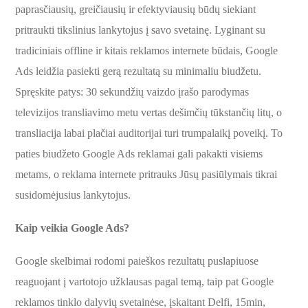
paprasčiausių, greičiausių ir efektyviausių būdų siekiant
pritraukti tikslinius lankytojus į savo svetainę. Lyginant su
tradiciniais offline ir kitais reklamos internete būdais, Google
Ads leidžia pasiekti gerą rezultatą su minimaliu biudžetu.
Spręskite patys: 30 sekundžių vaizdo įrašo parodymas
televizijos transliavimo metu vertas dešimčių tūkstančių litų, o
transliacija labai plačiai auditorijai turi trumpalaikį poveikį. To
paties biudžeto Google Ads reklamai gali pakakti visiems
metams, o reklama internete pritrauks Jūsų pasiūlymais tikrai
susidomėjusius lankytojus.
Kaip veikia
Google Ads?
Google skelbimai rodomi paieškos rezultatų puslapiuose
reaguojant į vartotojo užklausas pagal temą, taip pat Google
reklamos tinklo dalyvių svetainėse, įskaitant Delfi, 15min,