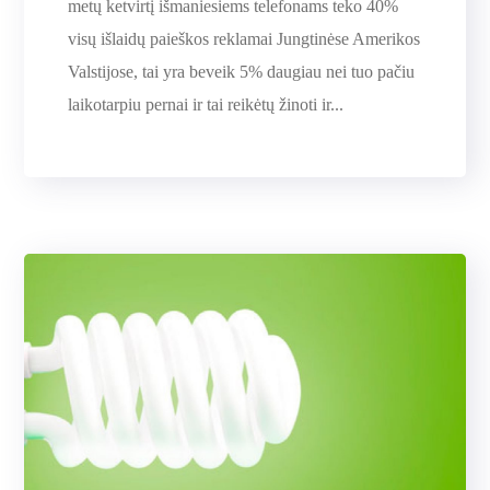
metų ketvirtį išmaniesiems telefonams teko 40%
visų išlaidų paieškos reklamai Jungtinėse Amerikos
Valstijose, tai yra beveik 5% daugiau nei tuo pačiu
laikotarpiu pernai ir tai reikėtų žinoti ir...