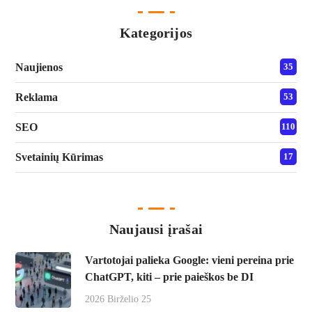
Kategorijos
Naujienos
35
Reklama
53
SEO
110
Svetainių Kūrimas
17
Naujausi įrašai
Vartotojai palieka Google: vieni pereina prie
ChatGPT, kiti – prie paieškos be DI
2026 Birželio 25