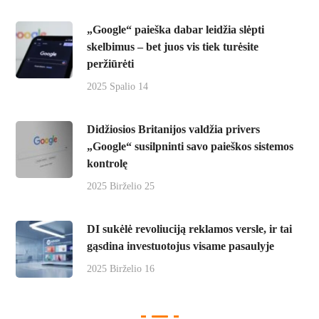
„Google“ paieška dabar leidžia slėpti
skelbimus – bet juos vis tiek turėsite
peržiūrėti
2025 Spalio 14
Didžiosios Britanijos valdžia privers
„Google“ susilpninti savo paieškos sistemos
kontrolę
2025 Birželio 25
DI sukėlė revoliuciją reklamos versle, ir tai
gąsdina investuotojus visame pasaulyje
2025 Birželio 16