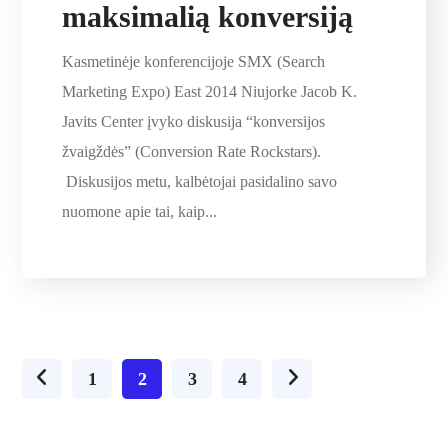
maksimalią konversiją
Kasmetinėje konferencijoje SMX (Search
Marketing Expo) East 2014 Niujorke Jacob K.
Javits Center įvyko diskusija “konversijos
žvaigždės” (Conversion Rate Rockstars).
Diskusijos metu, kalbėtojai pasidalino savo
nuomone apie tai, kaip...
1
2
3
4