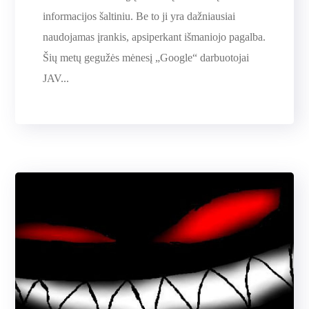
informacijos šaltiniu. Be to ji yra dažniausiai
naudojamas įrankis, apsiperkant išmaniojo pagalba.
Šių metų gegužės mėnesį „Google“ darbuotojai
JAV...