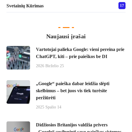
Svetainių Kūrimas
17
Naujausi įrašai
Vartotojai palieka Google: vieni pereina prie
ChatGPT, kiti – prie paieškos be DI
2026 Birželio 25
„Google“ paieška dabar leidžia slėpti
skelbimus – bet juos vis tiek turėsite
peržiūrėti
2025 Spalio 14
Didžiosios Britanijos valdžia privers
„Google“ susilpninti savo paieškos sistemos