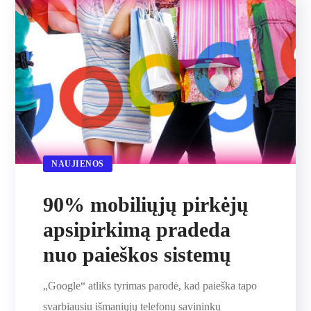
NAUJIENOS
90% mobiliųjų pirkėjų
apsipirkimą pradeda
nuo paieškos sistemų
„Google“ atliks tyrimas parodė, kad paieška tapo
svarbiausiu išmaniųjų telefonų savininkų