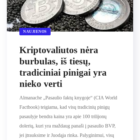
NAUJIENOS
Kriptovaliutos nėra
burbulas, iš tiesų,
tradiciniai pinigai yra
nieko verti
Almanache „Pasaulio faktų knygoje“ (CIA World
Factbook) teigiama, kad visų tradicinių pinigų
pasaulyje bendra kaina yra apie 100 trilijonų
dolerių, kuri yra maždaug panaši į pasaulio BVP,
jei įtrauksime ir Juodąja rinka. Palyginimui, visų