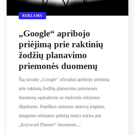
REKLAMA
„Google“ apribojo
priėjimą prie raktinių
žodžių planavimo
priemonės duomenų
Šią savaitę „Google“ oficialiai apribojo priėjimą
prie raktinių žodžių planavimo priemonės
duomenų sąskaitoms su mažomis reklamos
išlaidomis. Paieškos sistemos atstovų teigimu,
dauguma reklamos pirkėjų matys tokius pat
„Keyword Planner“ duomenis....