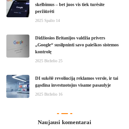
skelbimus – bet juos vis tiek turėsite
peržiūrėti
2025 Spalio 14
Didžiosios Britanijos valdžia privers
„Google“ susilpninti savo paieškos sistemos
kontrolę
2025 Birželio 25
DI sukėlė revoliuciją reklamos versle, ir tai
gąsdina investuotojus visame pasaulyje
2025 Birželio 16
Naujausi komentarai