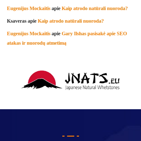
Eugenijus Mockaitis
apie
Kaip atrodo natūrali nuoroda?
Ksaveras
apie
Kaip atrodo natūrali nuoroda?
Eugenijus Mockaitis
apie
Gary Ilshas pasisakė apie SEO
atakas ir nuorodų atmetimą