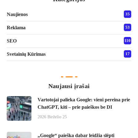
Naujienos
35
Reklama
53
SEO
110
Svetainių Kūrimas
17
Naujausi įrašai
Vartotojai palieka Google: vieni pereina prie
ChatGPT, kiti – prie paieškos be DI
2026 Birželio 25
„Google“ paieška dabar leidžia slėpti