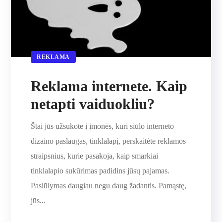
REKLAMA
Reklama internete. Kaip
netapti vaiduokliu?
Štai jūs užsukote į įmonės, kuri siūlo interneto
dizaino paslaugas, tinklalapį, perskaitėte reklamos
straipsnius, kurie pasakoja, kaip smarkiai
tinklalapio sukūrimas padidins jūsų pajamas.
Pasiūlymas daugiau negu daug žadantis. Pamąstę,
jūs...