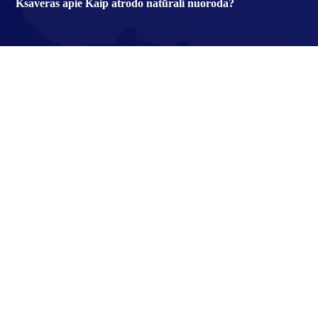
Ksaveras
apie
Kaip atrodo natūrali nuoroda?