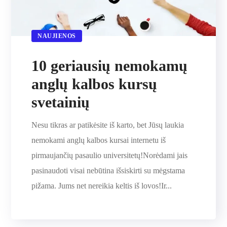
NAUJIENOS
10 geriausių nemokamų
anglų kalbos kursų
svetainių
Nesu tikras ar patikėsite iš karto, bet Jūsų laukia
nemokami anglų kalbos kursai internetu iš
pirmaujančių pasaulio universitetų!Norėdami jais
pasinaudoti visai nebūtina išsiskirti su mėgstama
pižama. Jums net nereikia keltis iš lovos!Ir...