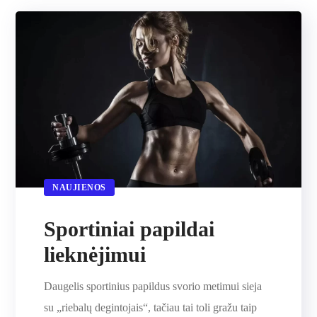
NAUJIENOS
Sportiniai papildai
lieknėjimui
Daugelis sportinius papildus svorio metimui sieja
su „riebalų degintojais“, tačiau tai toli gražu taip