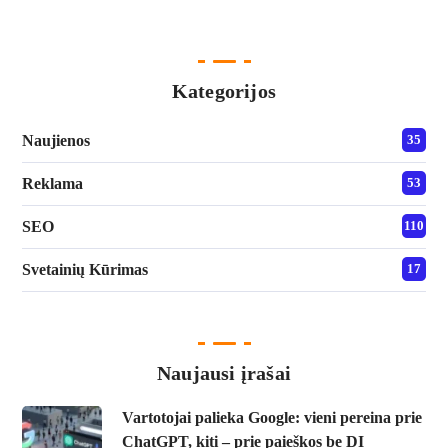
Kategorijos
Naujienos
35
Reklama
53
SEO
110
Svetainių Kūrimas
17
Naujausi įrašai
Vartotojai palieka Google: vieni pereina prie
ChatGPT, kiti – prie paieškos be DI