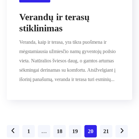
Verandų ir terasų
stiklinimas
Veranda, kaip ir terasa, yra tikra puošmena ir
mėgstamiausia užmiesčio namų gyventojų poilsio
vieta. Natūralios šviesos daug, o gamtos artumas
sėkmingai derinamas su komfortu. Atsižvelgiant į
išorinį panašumą, veranda ir terasa turi esminių...
1
…
18
19
20
21