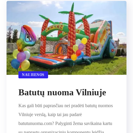
NAUJIENOS
Batutų nuoma Vilniuje
Kas gali būti paprasčiau nei pradėti batutų nuomos
Vilniuje verslą, kaip tai jau padarė
batutunuoma.com? Palyginti žema savikaina kartu
su paprastu organizaciniu komponentu leidžia