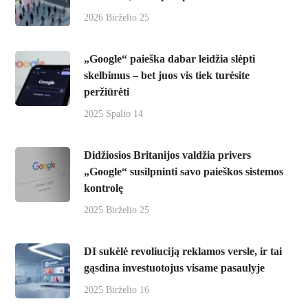
2026 Birželio 25
„Google“ paieška dabar leidžia slėpti
skelbimus – bet juos vis tiek turėsite
peržiūrėti
2025 Spalio 14
Didžiosios Britanijos valdžia privers
„Google“ susilpninti savo paieškos sistemos
kontrolę
2025 Birželio 25
DI sukėlė revoliuciją reklamos versle, ir tai
gąsdina investuotojus visame pasaulyje
2025 Birželio 16