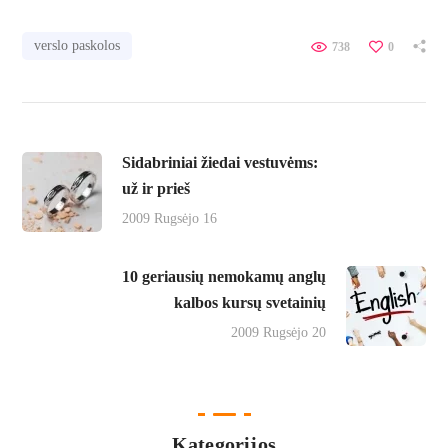
verslo paskolos
738
0
Sidabriniai žiedai vestuvėms:
už ir prieš
2009 Rugsėjo 16
10 geriausių nemokamų anglų
kalbos kursų svetainių
2009 Rugsėjo 20
Kategorijos