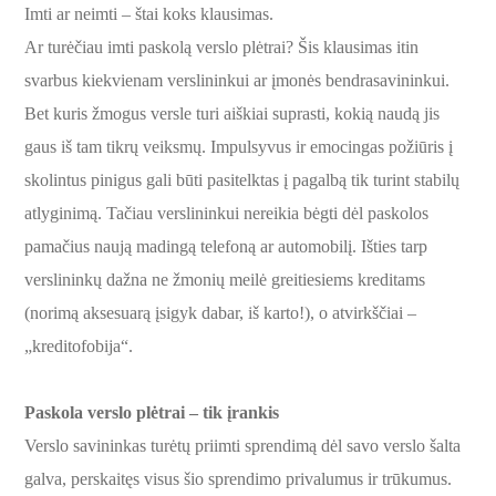
Imti ar neimti – štai koks klausimas.
Ar turėčiau imti paskolą verslo plėtrai? Šis klausimas itin
svarbus kiekvienam verslininkui ar įmonės bendrasavininkui.
Bet kuris žmogus versle turi aiškiai suprasti, kokią naudą jis
gaus iš tam tikrų veiksmų. Impulsyvus ir emocingas požiūris į
skolintus pinigus gali būti pasitelktas į pagalbą tik turint stabilų
atlyginimą. Tačiau verslininkui nereikia bėgti dėl paskolos
pamačius naują madingą telefoną ar automobilį. Išties tarp
verslininkų dažna ne žmonių meilė greitiesiems kreditams
(norimą aksesuarą įsigyk dabar, iš karto!), o atvirkščiai –
„kreditofobija“.
Paskola verslo plėtrai – tik įrankis
Verslo savininkas turėtų priimti sprendimą dėl savo verslo šalta
galva, perskaitęs visus šio sprendimo privalumus ir trūkumus.