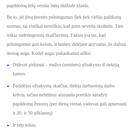
papildomų lėšų verslui būtų didžiulė klaida.
Be to, jei jūsų įmonės pelningumas šiek tiek viršija palūkanų
normas, tai visiškai nereiškia, kad jums neverta skolintis. Tam
reikia sudėtingesnių skaičiavimų. Faktas yra tas, kad
pelningumas gali keistis, ir laimei, didėjant apyvartai, jis dažnai
tiesiog auga. Kodėl auga, pakankamai aišku:
Didesni pirkimai – mažos (urminės) užsakymo iš tiekėjų
kainos.
Padidėjus užsakymų skaičiui, didėja darbuotojų darbo
krūvis, tačiau nebūtinai atsiranda poreikis samdyti
papildomų žmonių (per dieną vienas vadovas gali aptarnauti
ir 20, ir 50 užklausų).
Ir taip toliau.