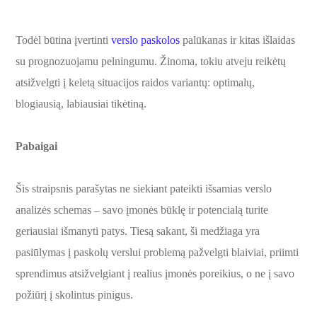
Todėl būtina įvertinti
verslo paskolos
palūkanas ir kitas išlaidas
su prognozuojamu pelningumu. Žinoma, tokiu atveju reikėtų
atsižvelgti į keletą situacijos raidos variantų: optimalų,
blogiausią, labiausiai tikėtiną.
Pabaigai
Šis straipsnis parašytas ne siekiant pateikti išsamias verslo
analizės schemas – savo įmonės būklę ir potencialą turite
geriausiai išmanyti patys. Tiesą sakant, ši medžiaga yra
pasiūlymas į paskolų verslui problemą pažvelgti blaiviai, priimti
sprendimus atsižvelgiant į realius įmonės poreikius, o ne į savo
požiūrį į skolintus pinigus.