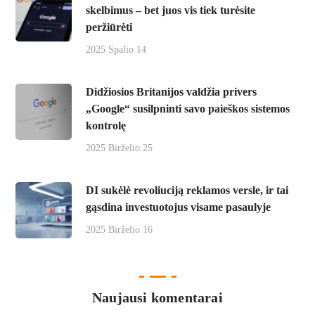
skelbimus – bet juos vis tiek turėsite
peržiūrėti
2025 Spalio 14
Didžiosios Britanijos valdžia privers
„Google“ susilpninti savo paieškos sistemos
kontrolę
2025 Birželio 25
DI sukėlė revoliuciją reklamos versle, ir tai
gąsdina investuotojus visame pasaulyje
2025 Birželio 16
Naujausi komentarai