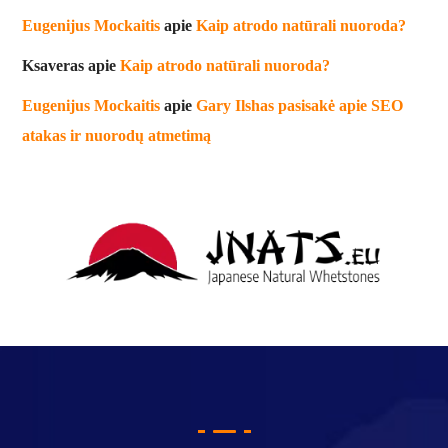
Eugenijus Mockaitis
apie
Kaip atrodo natūrali nuoroda?
Ksaveras
apie
Kaip atrodo natūrali nuoroda?
Eugenijus Mockaitis
apie
Gary Ilshas pasisakė apie SEO
atakas ir nuorodų atmetimą