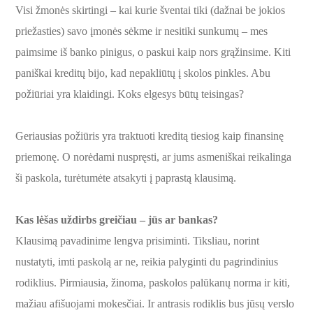
Visi žmonės skirtingi – kai kurie šventai tiki (dažnai be jokios
priežasties) savo įmonės sėkme ir nesitiki sunkumų – mes
paimsime iš banko pinigus, o paskui kaip nors grąžinsime. Kiti
paniškai kreditų bijo, kad nepakliūtų į skolos pinkles. Abu
požiūriai yra klaidingi. Koks elgesys būtų teisingas?
Geriausias požiūris yra traktuoti kreditą tiesiog kaip finansinę
priemonę. O norėdami nuspręsti, ar jums asmeniškai reikalinga
ši paskola, turėtumėte atsakyti į paprastą klausimą.
Kas lėšas uždirbs greičiau – jūs ar bankas?
Klausimą pavadinime lengva prisiminti. Tiksliau, norint
nustatyti, imti paskolą ar ne, reikia palyginti du pagrindinius
rodiklius. Pirmiausia, žinoma, paskolos palūkanų norma ir kiti,
mažiau afišuojami mokesčiai. Ir antrasis rodiklis bus jūsų verslo