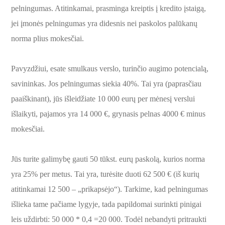
pelningumas. Atitinkamai, prasminga kreiptis į kredito įstaigą,
jei įmonės pelningumas yra didesnis nei paskolos palūkanų
norma plius mokesčiai.
Pavyzdžiui, esate smulkaus verslo, turinčio augimo potencialą,
savininkas. Jos pelningumas siekia 40%. Tai yra (paprasčiau
paaiškinant), jūs išleidžiate 10 000 eurų per mėnesį verslui
išlaikyti, pajamos yra 14 000 €, grynasis pelnas 4000 € minus
mokesčiai.
Jūs turite galimybę gauti 50 tūkst. eurų paskolą, kurios norma
yra 25% per metus. Tai yra, turėsite duoti 62 500 € (iš kurių
atitinkamai 12 500 – „prikapsėjo“). Tarkime, kad pelningumas
išlieka tame pačiame lygyje, tada papildomai surinkti pinigai
leis uždirbti: 50 000 * 0,4 =20 000. Todėl nebandyti pritraukti