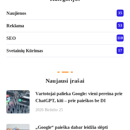
Naujienos
35
Reklama
53
SEO
110
Svetainių Kūrimas
17
Naujausi įrašai
Vartotojai palieka Google: vieni pereina prie
ChatGPT, kiti – prie paieškos be DI
2026 Birželio 25
„Google“ paieška dabar leidžia slėpti