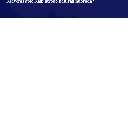
Ksaveras
apie
Kaip atrodo natūrali nuoroda?