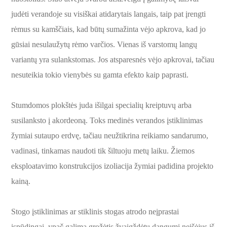
judėti verandoje su visiškai atidarytais langais, taip pat įrengti
rėmus su kamščiais, kad būtų sumažinta vėjo apkrova, kad jo
gūsiai nesulaužytų rėmo varčios. Vienas iš varstomų langų
variantų yra sulankstomas. Jos atsparesnės vėjo apkrovai, tačiau
nesuteikia tokio vienybės su gamta efekto kaip paprasti.
Stumdomos plokštės juda išilgai specialių kreiptuvų arba
susilanksto į akordeoną. Toks medinės verandos įstiklinimas
žymiai sutaupo erdvę, tačiau neužtikrina reikiamo sandarumo,
vadinasi, tinkamas naudoti tik šiltuoju metų laiku. Žiemos
eksploatavimo konstrukcijos izoliacija žymiai padidina projekto
kainą.
Stogo įstiklinimas ar stiklinis stogas atrodo neįprastai
įspūdingai, ypač galima grožėtis žvaigždėtu dangumi neišėjus iš