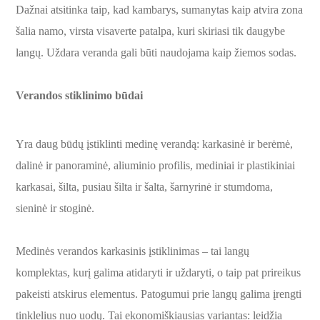
Dažnai atsitinka taip, kad kambarys, sumanytas kaip atvira zona
šalia namo, virsta visaverte patalpa, kuri skiriasi tik daugybe
langų. Uždara veranda gali būti naudojama kaip žiemos sodas.
Verandos stiklinimo būdai
Yra daug būdų įstiklinti medinę verandą: karkasinė ir berėmė,
dalinė ir panoraminė, aliuminio profilis, mediniai ir plastikiniai
karkasai, šilta, pusiau šilta ir šalta, šarnyrinė ir stumdoma,
sieninė ir stoginė.
Medinės verandos karkasinis įstiklinimas – tai langų
komplektas, kurį galima atidaryti ir uždaryti, o taip pat prireikus
pakeisti atskirus elementus. Patogumui prie langų galima įrengti
tinklelius nuo uodų. Tai ekonomiškiausias variantas: leidžia