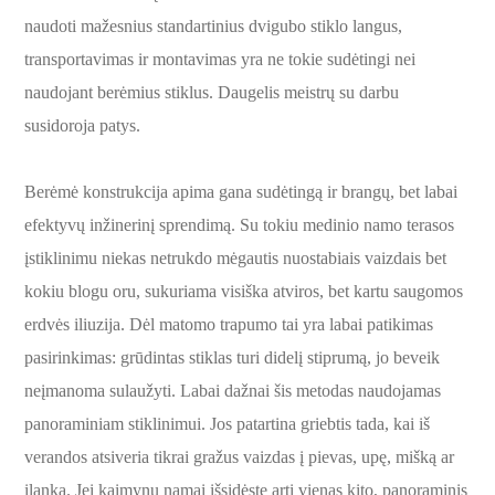
naudoti mažesnius standartinius dvigubo stiklo langus,
transportavimas ir montavimas yra ne tokie sudėtingi nei
naudojant berėmius stiklus. Daugelis meistrų su darbu
susidoroja patys.
Berėmė konstrukcija apima gana sudėtingą ir brangų, bet labai
efektyvų inžinerinį sprendimą. Su tokiu medinio namo terasos
įstiklinimu niekas netrukdo mėgautis nuostabiais vaizdais bet
kokiu blogu oru, sukuriama visiška atviros, bet kartu saugomos
erdvės iliuzija. Dėl matomo trapumo tai yra labai patikimas
pasirinkimas: grūdintas stiklas turi didelį stiprumą, jo beveik
neįmanoma sulaužyti. Labai dažnai šis metodas naudojamas
panoraminiam stiklinimui. Jos patartina griebtis tada, kai iš
verandos atsiveria tikrai gražus vaizdas į pievas, upę, mišką ar
įlanką. Jei kaimynų namai išsidėstę arti vienas kito, panoraminis