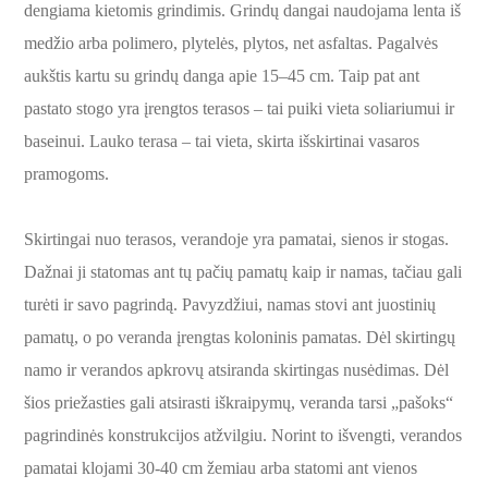
dengiama kietomis grindimis. Grindų dangai naudojama lenta iš
medžio arba polimero, plytelės, plytos, net asfaltas. Pagalvės
aukštis kartu su grindų danga apie 15–45 cm. Taip pat ant
pastato stogo yra įrengtos terasos – tai puiki vieta soliariumui ir
baseinui. Lauko terasa – tai vieta, skirta išskirtinai vasaros
pramogoms.
Skirtingai nuo terasos, verandoje yra pamatai, sienos ir stogas.
Dažnai ji statomas ant tų pačių pamatų kaip ir namas, tačiau gali
turėti ir savo pagrindą. Pavyzdžiui, namas stovi ant juostinių
pamatų, o po veranda įrengtas koloninis pamatas. Dėl skirtingų
namo ir verandos apkrovų atsiranda skirtingas nusėdimas. Dėl
šios priežasties gali atsirasti iškraipymų, veranda tarsi „pašoks“
pagrindinės konstrukcijos atžvilgiu. Norint to išvengti, verandos
pamatai klojami 30-40 cm žemiau arba statomi ant vienos