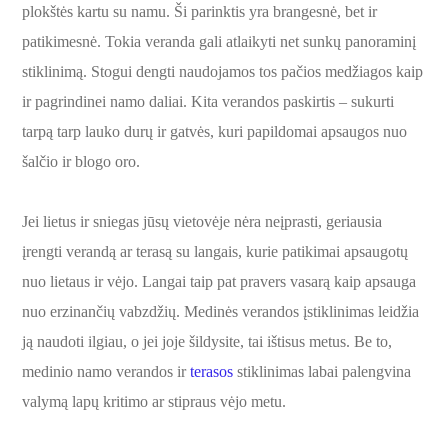
plokštės kartu su namu. Ši parinktis yra brangesnė, bet ir
patikimesnė. Tokia veranda gali atlaikyti net sunkų panoraminį
stiklinimą. Stogui dengti naudojamos tos pačios medžiagos kaip
ir pagrindinei namo daliai. Kita verandos paskirtis – sukurti
tarpą tarp lauko durų ir gatvės, kuri papildomai apsaugos nuo
šalčio ir blogo oro.
Jei lietus ir sniegas jūsų vietovėje nėra neįprasti, geriausia
įrengti verandą ar terasą su langais, kurie patikimai apsaugotų
nuo lietaus ir vėjo. Langai taip pat pravers vasarą kaip apsauga
nuo erzinančių vabzdžių. Medinės verandos įstiklinimas leidžia
ją naudoti ilgiau, o jei joje šildysite, tai ištisus metus. Be to,
medinio namo verandos ir
terasos
stiklinimas labai palengvina
valymą lapų kritimo ar stipraus vėjo metu.