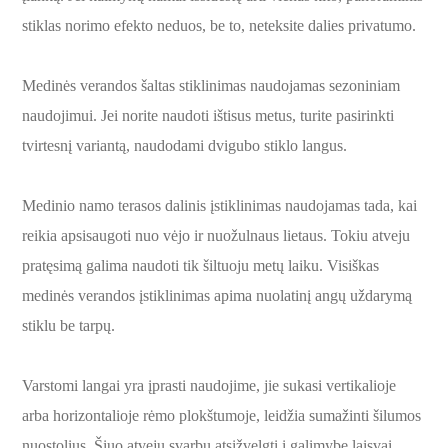
stiklas norimo efekto neduos, be to, neteksite dalies privatumo.
Medinės verandos šaltas stiklinimas naudojamas sezoniniam
naudojimui. Jei norite naudoti ištisus metus, turite pasirinkti
tvirtesnį variantą, naudodami dvigubo stiklo langus.
Medinio namo terasos dalinis įstiklinimas naudojamas tada, kai
reikia apsisaugoti nuo vėjo ir nuožulnaus lietaus. Tokiu atveju
pratęsimą galima naudoti tik šiltuoju metų laiku. Visiškas
medinės verandos įstiklinimas apima nuolatinį angų uždarymą
stiklu be tarpų.
Varstomi langai yra įprasti naudojime, jie sukasi vertikalioje
arba horizontalioje rėmo plokštumoje, leidžia sumažinti šilumos
nuostolius. Šiuo atveju svarbu atsižvelgti į galimybę laisvai