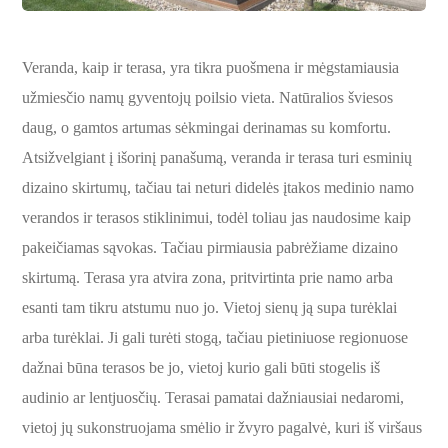
Veranda, kaip ir terasa, yra tikra puošmena ir mėgstamiausia
užmiesčio namų gyventojų poilsio vieta. Natūralios šviesos
daug, o gamtos artumas sėkmingai derinamas su komfortu.
Atsižvelgiant į išorinį panašumą, veranda ir terasa turi esminių
dizaino skirtumų, tačiau tai neturi didelės įtakos medinio namo
verandos ir terasos stiklinimui, todėl toliau jas naudosime kaip
pakeičiamas sąvokas. Tačiau pirmiausia pabrėžiame dizaino
skirtumą. Terasa yra atvira zona, pritvirtinta prie namo arba
esanti tam tikru atstumu nuo jo. Vietoj sienų ją supa turėklai
arba turėklai. Ji gali turėti stogą, tačiau pietiniuose regionuose
dažnai būna terasos be jo, vietoj kurio gali būti stogelis iš
audinio ar lentjuosčių. Terasai pamatai dažniausiai nedaromi,
vietoj jų sukonstruojama smėlio ir žvyro pagalvė, kuri iš viršaus