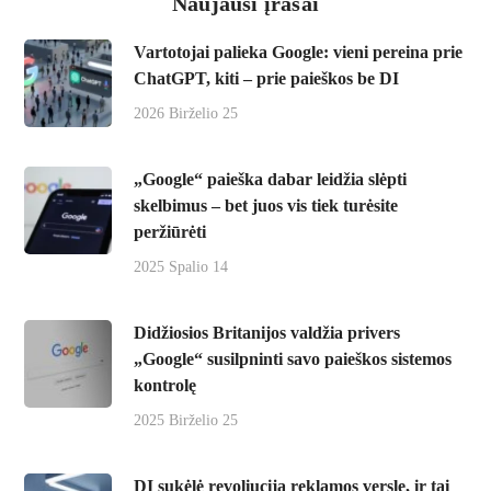
Naujausi įrašai
Vartotojai palieka Google: vieni pereina prie
ChatGPT, kiti – prie paieškos be DI
2026 Birželio 25
„Google“ paieška dabar leidžia slėpti
skelbimus – bet juos vis tiek turėsite
peržiūrėti
2025 Spalio 14
Didžiosios Britanijos valdžia privers
„Google“ susilpninti savo paieškos sistemos
kontrolę
2025 Birželio 25
DI sukėlė revoliuciją reklamos versle, ir tai