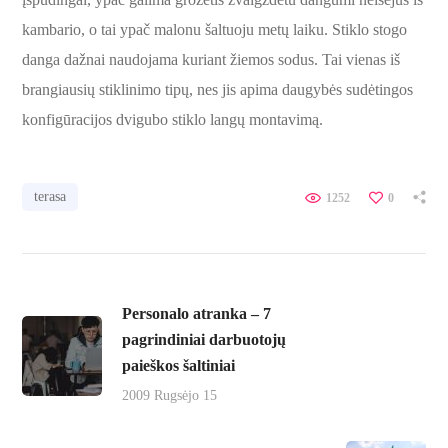
kambario, o tai ypač malonu šaltuoju metų laiku. Stiklo stogo
danga dažnai naudojama kuriant žiemos sodus. Tai vienas iš
brangiausių stiklinimo tipų, nes jis apima daugybės sudėtingos
konfigūracijos dvigubo stiklo langų montavimą.
terasa
1252
0
Personalo atranka – 7
pagrindiniai darbuotojų
paieškos šaltiniai
2009 Rugsėjo 15