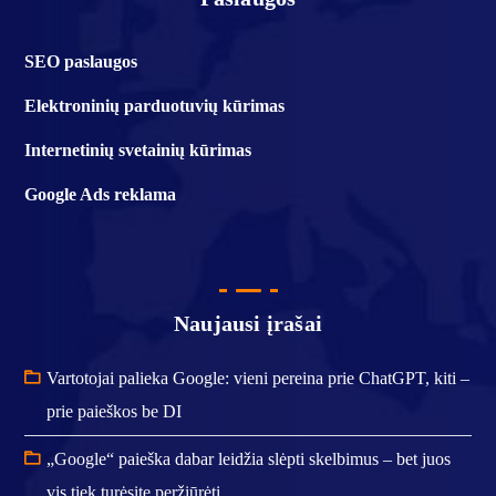
SEO paslaugos
Elektroninių parduotuvių kūrimas
Internetinių svetainių kūrimas
Google Ads reklama
Naujausi įrašai
Vartotojai palieka Google: vieni pereina prie ChatGPT, kiti –
prie paieškos be DI
„Google“ paieška dabar leidžia slėpti skelbimus – bet juos
vis tiek turėsite peržiūrėti