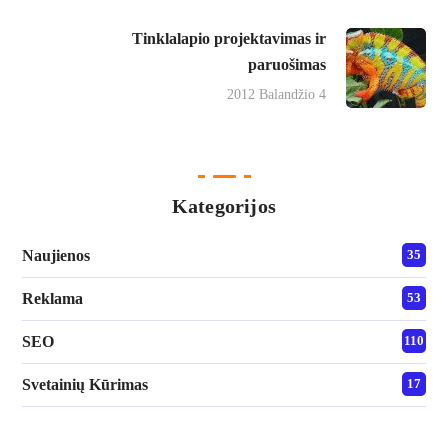
Tinklalapio projektavimas ir
paruošimas
2012 Balandžio 4
Kategorijos
Naujienos
35
Reklama
53
SEO
110
Svetainių Kūrimas
17