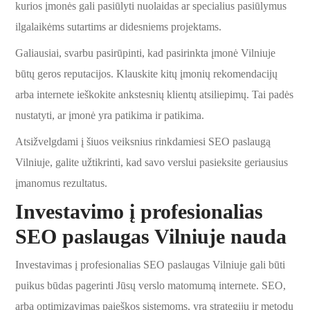
kurios įmonės gali pasiūlyti nuolaidas ar specialius pasiūlymus
ilgalaikėms sutartims ar didesniems projektams.
Galiausiai, svarbu pasirūpinti, kad pasirinkta įmonė Vilniuje
būtų geros reputacijos. Klauskite kitų įmonių rekomendacijų
arba internete ieškokite ankstesnių klientų atsiliepimų. Tai padės
nustatyti, ar įmonė yra patikima ir patikima.
Atsižvelgdami į šiuos veiksnius rinkdamiesi SEO paslaugą
Vilniuje, galite užtikrinti, kad savo verslui pasieksite geriausius
įmanomus rezultatus.
Investavimo į profesionalias
SEO paslaugas Vilniuje nauda
Investavimas į profesionalias SEO paslaugas Vilniuje gali būti
puikus būdas pagerinti Jūsų verslo matomumą internete. SEO,
arba optimizavimas paieškos sistemoms, yra strategijų ir metodų