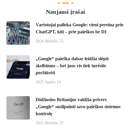
Naujausi įrašai
Vartotojai palieka Google: vieni pereina prie
ChatGPT, kiti – prie paieškos be DI
2026 Birželio 25
„Google“ paieška dabar leidžia slėpti
skelbimus – bet juos vis tiek turėsite
peržiūrėti
2025 Spalio 14
Didžiosios Britanijos valdžia privers
„Google“ susilpninti savo paieškos sistemos
kontrolę
2025 Birželio 25