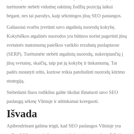
turėtumėte stebėti vidutinę raktinių žodžių poziciją laikui
bėgant, nes tai parodys, kaip sėkmingos jūsų SEO pastangos.
Galiausiai svarbu įvertinti savo atgalinių nuorodų kokybę.
Kokybiškos atgalinės nuorodos yra būtinos norint pagerinti jūsų
svetainės matomumą paieškos variklio rezultatų puslapiuose
(SERP). Turėtumėte stebėti atgalinių nuorodų, nukreipiančių į
jūsų svetainę, skaičių, taip pat jų kokybę ir tinkamumą. Tai
padės nustatyti sritis, kuriose reikia patobulinti nuorodų kūrimo
strategiją.
Stebėdami šiuos rodiklius galite tiksliai išmatuoti savo SEO
paslaugų sėkmę Vilniuje ir atitinkamai koreguoti.
Išvada
Apibendrinant galima teigti, kad SEO paslaugos Vilniuje yra