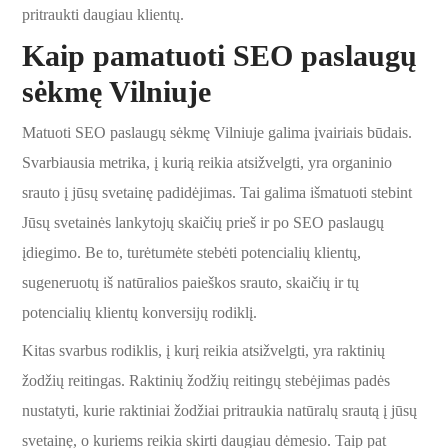
pritraukti daugiau klientų.
Kaip pamatuoti SEO paslaugų
sėkmę Vilniuje
Matuoti SEO paslaugų sėkmę Vilniuje galima įvairiais būdais.
Svarbiausia metrika, į kurią reikia atsižvelgti, yra organinio
srauto į jūsų svetainę padidėjimas. Tai galima išmatuoti stebint
Jūsų svetainės lankytojų skaičių prieš ir po SEO paslaugų
įdiegimo. Be to, turėtumėte stebėti potencialių klientų,
sugeneruotų iš natūralios paieškos srauto, skaičių ir tų
potencialių klientų konversijų rodiklį.
Kitas svarbus rodiklis, į kurį reikia atsižvelgti, yra raktinių
žodžių reitingas. Raktinių žodžių reitingų stebėjimas padės
nustatyti, kurie raktiniai žodžiai pritraukia natūralų srautą į jūsų
svetainę, o kuriems reikia skirti daugiau dėmesio. Taip pat