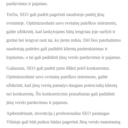
pardavimus ir pajamas.
Trečia, SEO gali padėti pagerinti naudotojo patirtį jūsų
svetainėje. Optimizuodami savo svetainę paieškos sistemoms,
galite užtikrinti, kad lankytojams būtų lengviau joje naršyti ir
greitai bei lengvai rasti tai, ko jiems reikia. Dėl šios patobulintos
naudotojų patirties gali padidėti klientų pasitenkinimas ir
lojalumas, o tai gali padidinti jūsų verslo pardavimus ir pajamas.
Galiausiai, SEO gali padėti jums išlikti prieš konkurentus.
Optimizuodami savo svetainę paieškos sistemoms, galite
užtikrinti, kad jūsų verslą pamatys daugiau potencialių klientų
nei konkurentų. Šis konkurencinis pranašumas gali padidinti
jūsų verslo pardavimus ir pajamas.
Apibendrinant, investicija į profesionalias SEO paslaugas
Vilniuje gali būti puikus būdas pagerinti Jūsų verslo matomumą