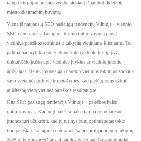
tampa vis populiaresnės verslui siekiant išnaudoti didėjantį
miesto skaitmeninį buvimą.
Viena iš naujausių SEO paslaugų tendencijų Vilniuje – vietinio
SEO naudojimas. Tai apima turinio optimizavimą pagal
vietinius paieškos terminus ir taikymą vietiniams klientams. Tai
galima padaryti kuriant vietinei rinkai aktualų turinį, pvz.,
tinklaraščio įrašus apie vietinius įvykius ar vietinių įmonių
apžvalgas. Be to, įmonės gali naudoti vietinius raktinius žodžius
savo svetainės turinyje ir metažymes, kad padėtų joms užimti
aukštesnę vietą vietinės paieškos rezultatuose.
Kita SEO paslaugų tendencija Vilniuje – paieškos balsu
optimizavimas. Kadangi paieška balsu tampa populiaresnė,
įmonės turi užtikrinti, kad jų turinys būtų optimizuotas tokio
tipo paieškai. Tai apima natūralios kalbos ir ilgauodegių raktinių
žodžių, kuriuos greičiausiai naudos balso paieškos naudotojai,