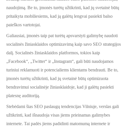
naudojimą. Be to, įmonės turėtų užtikrinti, kad jų svetainė būtų
pritaikyta mobiliesiems, kad ją galėtų lengvai pasiekti balso
paieškos vartotojai.
Galiausiai, įmonės taip pat turėtų apsvarstyti galimybę naudoti
socialinės žiniasklaidos optimizavimą kaip savo SEO strategijos
dalį. Socialinės žiniasklaidos platformos, tokios kaip
„Facebook“, „Twitter“ ir „Instagram“, gali būti naudojamos
turiniui reklamuoti ir potencialiems klientams bendrauti. Be to,
įmonės turėtų užtikrinti, kad jų svetainė būtų optimizuota
bendravimui socialinėje žiniasklaidoje, kad ji galėtų pasiekti
platesnę auditoriją.
Stebėdami šias SEO paslaugų tendencijas Vilniuje, verslas gali
užtikrinti, kad išnaudoja visas jiems prieinamas galimybes
internete. Tai padės jiems padidinti matomumą internete ir