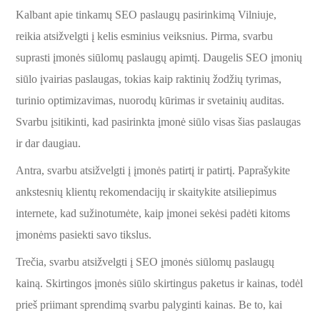
Kalbant apie tinkamų SEO paslaugų pasirinkimą Vilniuje,
reikia atsižvelgti į kelis esminius veiksnius. Pirma, svarbu
suprasti įmonės siūlomų paslaugų apimtį. Daugelis SEO įmonių
siūlo įvairias paslaugas, tokias kaip raktinių žodžių tyrimas,
turinio optimizavimas, nuorodų kūrimas ir svetainių auditas.
Svarbu įsitikinti, kad pasirinkta įmonė siūlo visas šias paslaugas
ir dar daugiau.
Antra, svarbu atsižvelgti į įmonės patirtį ir patirtį. Paprašykite
ankstesnių klientų rekomendacijų ir skaitykite atsiliepimus
internete, kad sužinotumėte, kaip įmonei sekėsi padėti kitoms
įmonėms pasiekti savo tikslus.
Trečia, svarbu atsižvelgti į SEO įmonės siūlomų paslaugų
kainą. Skirtingos įmonės siūlo skirtingus paketus ir kainas, todėl
prieš priimant sprendimą svarbu palyginti kainas. Be to, kai