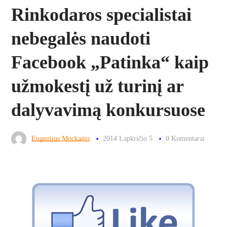
Rinkodaros specialistai
nebegalės naudoti
Facebook „Patinka“ kaip
užmokestį už turinį ar
dalyvavimą konkursuose
Eugenijus Mockaitis
2014 Lapkričio 5
0 Komentarai