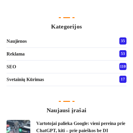
Kategorijos
Naujienos
35
Reklama
53
SEO
110
Svetainių Kūrimas
17
Naujausi įrašai
Vartotojai palieka Google: vieni pereina prie
ChatGPT, kiti – prie paieškos be DI