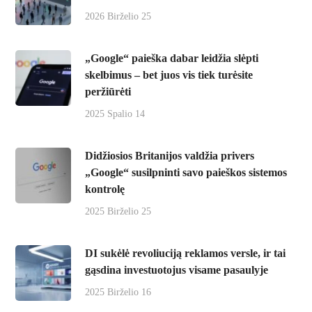
2026 Birželio 25
„Google“ paieška dabar leidžia slėpti
skelbimus – bet juos vis tiek turėsite
peržiūrėti
2025 Spalio 14
Didžiosios Britanijos valdžia privers
„Google“ susilpninti savo paieškos sistemos
kontrolę
2025 Birželio 25
DI sukėlė revoliuciją reklamos versle, ir tai
gąsdina investuotojus visame pasaulyje
2025 Birželio 16