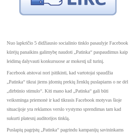
Nuo lapkričio 5 didžiausio socialinio tinklo pasaulyje Facebook
kūrėjų panaikins galimybę naudoti „Patinka“ paspaudimus kaip
leidimą dalyvauti konkursuose ar mokestį už turinį.
Facebook atstovai nori įsitikinti, kad vartotojai spaudžia
„Patinka“ tikrai jiems įdomių prekių ženklų puslapiams o ne dėl
„dirbtinio stimulo“. Kiti mano kad „Patinka“ gali būti
veiksminga priemonė ir kad tikrasis Facebook motyvas šioje
situacijoje yra reklamos verslo vystymo sprendimas tam kad
sukurti platesnį auditorijos tinklą.
Puslapių pagrįstų „Patinka“ pagrindu kampanijų savininkams