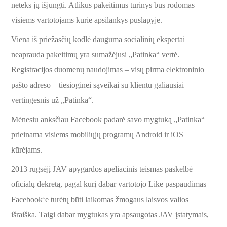
neteks jų išjungti. Atlikus pakeitimus turinys bus rodomas
visiems vartotojams kurie apsilankys puslapyje.
Viena iš priežasčių kodlė dauguma socialinių ekspertai
neaprauda pakeitimų yra sumažėjusi „Patinka“ vertė.
Registracijos duomenų naudojimas – visų pirma elektroninio
pašto adreso – tiesioginei sąveikai su klientu galiausiai
vertingesnis už „Patinka“.
Mėnesiu anksčiau Facebook padarė savo mygtuką „Patinka“
prieinama visiems mobiliųjų programų Android ir iOS
kūrėjams.
2013 rugsėjį JAV apygardos apeliacinis teismas paskelbė
oficialų dekretą, pagal kurį dabar vartotojo Like paspaudimas
Facebook‘e turėtų būti laikomas žmogaus laisvos valios
išraiška. Taigi dabar mygtukas yra apsaugotas JAV įstatymais,