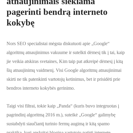
atnaujinimais siekiama
pagerinti bendrą interneto
kokybę
Nors SEO specialistai mėgsta diskutuoti apie „Google“
algoritmų atnaujinimus vakuume ir sutelkti dėmesį tik į tai, kaip
jie veikia atskiras svetaines, Kim taip pat atkreipė dėmesį į kitą
šių atnaujinimų vaidmenį. Visi Google algoritmų atnaujinimai
skirti ne tik patenkinti vartotojų ketinimus, bet ir prisidėti prie
bendros interneto kokybės gerinimo.
Taigi visi filtrai, tokie kaip „Panda“ (kuris buvo integruotas į
pagrindinį algoritmą 2016 m.), suteikė „Google“ galimybę
sustabdyti siaučiantį turinio fermų augimą ir kitą spamo
praktiką, kuri apskritai blogina vartotojų patirtį internete.