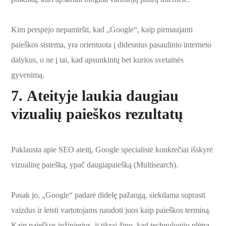
Kim perspėjo nepamiršti, kad „Google“, kaip pirmaujanti
paieškos sistema, yra orientuota į didesnius pasaulinio interneto
dalykus, o ne į tai, kad apsunkintų bet kurios svetainės
gyvenimą.
7.
Ateityje laukia daugiau
vizualių paieškos rezultatų
Paklausta apie SEO ateitį, Google specialistė konkrečiai išskyrė
vizualinę paiešką, ypač daugiapaiešką (Multisearch).
Pasak jo, „Google“ padarė didelę pažangą, siekdama suprasti
vaizdus ir leisti vartotojams naudoti juos kaip paieškos terminą.
Kaip paieškos inžinierius, ji tikrai žino, kad technologijų plėtra