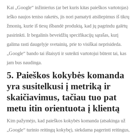
Kai „Google“ inžinierius (ar bet kuris kitas paieškos vartotojas)
ieško naujos teniso raketės, jis nori pamatyti atsiliepimus iš tikrų
žmonių, kurie iš tiesų išbandė produktą, kad jų pagrindu galėtų
pasirinkti. Ir begalinis beveidžių specifikacijų sąrašas, kurį
galima rasti daugelyje svetainių, prie to visiškai neprisideda.
„Google“ bando tai ištaisyti ir suteikti vartotojui būtent tai, kas
jam bus naudinga.
5.
Paieškos kokybės komanda
yra susitelkusi į metriką ir
skaičiavimus, tačiau tuo pat
metu itin orientuota į klientą
Kim pažymėjo, kad paieškos kokybės komanda (atsakinga už
„Google“ turinio reitingų kokybę), siekdama pagerinti reitingus,