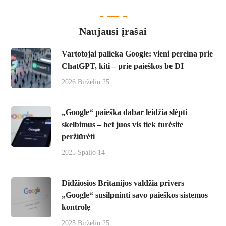
Naujausi įrašai
Vartotojai palieka Google: vieni pereina prie
ChatGPT, kiti – prie paieškos be DI
2026 Birželio 25
„Google“ paieška dabar leidžia slėpti
skelbimus – bet juos vis tiek turėsite
peržiūrėti
2025 Spalio 14
Didžiosios Britanijos valdžia privers
„Google“ susilpninti savo paieškos sistemos
kontrolę
2025 Birželio 25