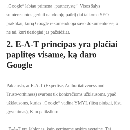
„Google“ labiau primena „partnerystę“. Visos šalys
suinteresuotos gerinti naudotojų patirtį (tai taikoma SEO
praktikai, kurią Google rekomenduoja savo dokumentuose, o
ne tai, kuri tiesiogiai jas pažeidžia).
2.
E-A-T principas yra plačiai
paplitęs visame, ką daro
Google
Paklausta, ar E-A-T (Expertise, Authoritativeness and
Trustworthiness) svarbus tik konkrečioms užklausoms, ypač
užklausoms, kurias „Google“ vadina YMYL (jūsų pinigai, jūsų
gyvenimas), Kim patikslino:
„E-A-T yra šablonas, kaip vertiname atskirą svetainę. Tai