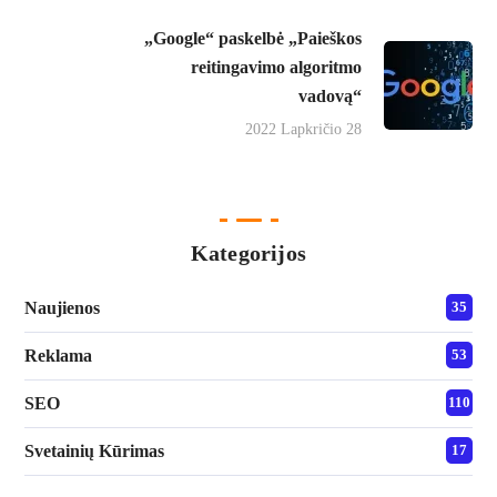
„Google“ paskelbė „Paieškos
reitingavimo algoritmo
vadovą“
2022 Lapkričio 28
Kategorijos
Naujienos
35
Reklama
53
SEO
110
Svetainių Kūrimas
17