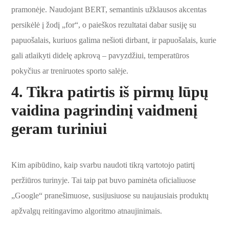
pramonėje. Naudojant BERT, semantinis užklausos akcentas
persikėlė į žodį „for“, o paieškos rezultatai dabar susiję su
papuošalais, kuriuos galima nešioti dirbant, ir papuošalais, kurie
gali atlaikyti didelę apkrovą – pavyzdžiui, temperatūros
pokyčius ar treniruotes sporto salėje.
4. Tikra patirtis iš pirmų lūpų
vaidina pagrindinį vaidmenį
geram turiniui
Kim apibūdino, kaip svarbu naudoti tikrą vartotojo patirtį
peržiūros turinyje. Tai taip pat buvo paminėta oficialiuose
„Google“ pranešimuose, susijusiuose su naujausiais produktų
apžvalgų reitingavimo algoritmo atnaujinimais.