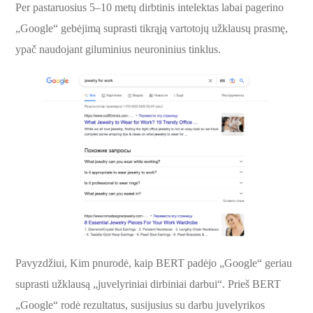
Per pastaruosius 5–10 metų dirbtinis intelektas labai pagerino
„Google“ gebėjimą suprasti tikrąją vartotojų užklausų prasmę,
ypač naudojant giluminius neuroninius tinklus.
Pavyzdžiui, Kim pnurodė, kaip BERT padėjo „Google“ geriau
suprasti užklausą „juvelyriniai dirbiniai darbui“. Prieš BERT
„Google“ rodė rezultatus, susijusius su darbu juvelyrikos