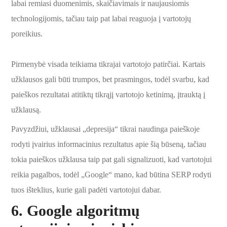
labai remiasi duomenimis, skaičiavimais ir naujausiomis
technologijomis, tačiau taip pat labai reaguoja į vartotojų
poreikius.
Pirmenybė visada teikiama tikrajai vartotojo patirčiai. Kartais
užklausos gali būti trumpos, bet prasmingos, todėl svarbu, kad
paieškos rezultatai atitiktų tikrąjį vartotojo ketinimą, įtrauktą į
užklausą.
Pavyzdžiui, užklausai „depresija“ tikrai naudinga paieškoje
rodyti įvairius informacinius rezultatus apie šią būseną, tačiau
tokia paieškos užklausa taip pat gali signalizuoti, kad vartotojui
reikia pagalbos, todėl „Google“ mano, kad būtina SERP rodyti
tuos išteklius, kurie gali padėti vartotojui dabar.
6.
Google algoritmų