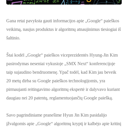
Gana retai pavyksta gauti informacijos apie „Google“ paieškos
veikimą, naujus produktus ir algoritmų atnaujinimus tiesiogiai iš
šaltinio.
Štai kodėl „Google“ paieškos viceprezidentės Hyung-Jin Kim
pasirodymas neseniai vykusioje „SMX Next“ konferencijoje
taip sujaudino bendruomenę. Ypač todėl, kad Kim jau beveik
20 metų dirba su Google paieškos technologijomis, yra
pirmaujanti reitingavimo algoritmų ekspertė ir dalyvavo kuriant
daugiau nei 20 patentų, reglamentuojančių Google paiešką.
Savo pagrindiniame pranešime Hyun Jin Kim pasidalijo
įžvalgomis apie „Google“ algoritmų kryptį ir kalbėjo apie kritinį