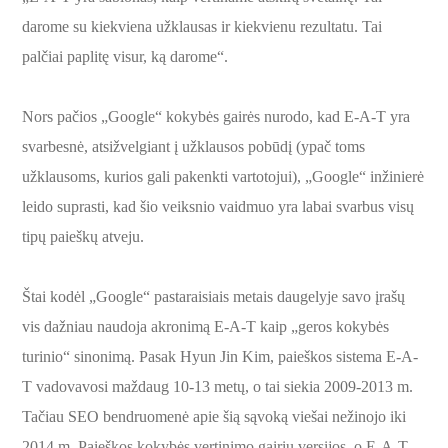
darome su kiekviena užklausas ir kiekvienu rezultatu. Tai
palčiai paplitę visur, ką darome“.
Nors pačios „Google“ kokybės gairės nurodo, kad E-A-T yra
svarbesnė, atsižvelgiant į užklausos pobūdį (ypač toms
užklausoms, kurios gali pakenkti vartotojui), „Google“ inžinierė
leido suprasti, kad šio veiksnio vaidmuo yra labai svarbus visų
tipų paieškų atveju.
Štai kodėl „Google“ pastaraisiais metais daugelyje savo įrašų
vis dažniau naudoja akronimą E-A-T kaip „geros kokybės
turinio“ sinonimą. Pasak Hyun Jin Kim, paieškos sistema E-A-
T vadovavosi maždaug 10-13 metų, o tai siekia 2009-2013 m.
Tačiau SEO bendruomenė apie šią sąvoką viešai nežinojo iki
2014 m. Paieškos kokybės vertinimo gairių versijos, o E-A-T