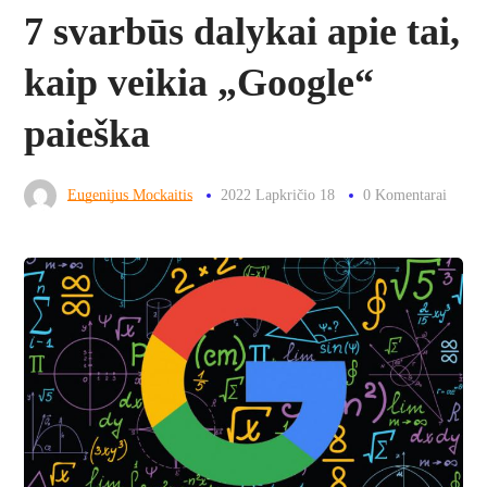
7 svarbūs dalykai apie tai,
kaip veikia „Google“
paieška
Eugenijus Mockaitis
2022 Lapkričio 18
0 Komentarai