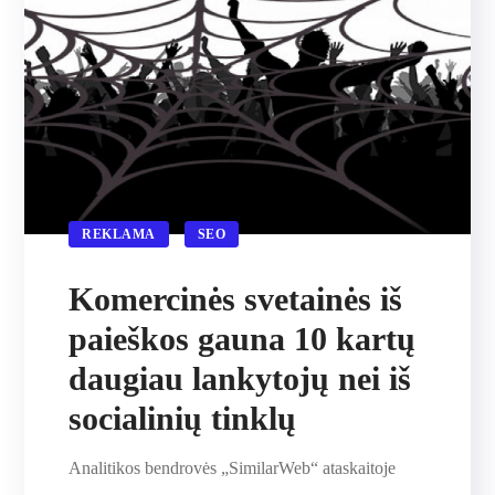
REKLAMA
SEO
Komercinės svetainės iš
paieškos gauna 10 kartų
daugiau lankytojų nei iš
socialinių tinklų
Analitikos bendrovės „SimilarWeb“ ataskaitoje