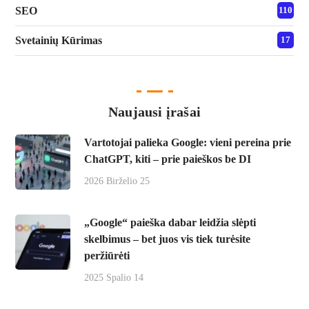
SEO
110
Svetainių Kūrimas
17
Naujausi įrašai
Vartotojai palieka Google: vieni pereina prie
ChatGPT, kiti – prie paieškos be DI
2026 Birželio 25
„Google“ paieška dabar leidžia slėpti
skelbimus – bet juos vis tiek turėsite
peržiūrėti
2025 Spalio 14