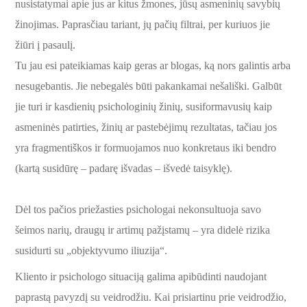
nusistatymai apie jus ar kitus žmones, jūsų asmeninių savybių
žinojimas. Paprasčiau tariant, jų pačių filtrai, per kuriuos jie
žiūri į pasaulį.
Tu jau esi pateikiamas kaip geras ar blogas, ką nors galintis arba
nesugebantis. Jie nebegalės būti pakankamai nešališki. Galbūt
jie turi ir kasdienių psichologinių žinių, susiformavusių kaip
asmeninės patirties, žinių ar pastebėjimų rezultatas, tačiau jos
yra fragmentiškos ir formuojamos nuo konkretaus iki bendro
(kartą susidūrę – padarę išvadas – išvedė taisyklę).
Dėl tos pačios priežasties psichologai nekonsultuoja savo
šeimos narių, draugų ir artimų pažįstamų – yra didelė rizika
susidurti su „objektyvumo iliuzija“.
Kliento ir psichologo situaciją galima apibūdinti naudojant
paprastą pavyzdį su veidrodžiu. Kai prisiartinu prie veidrodžio,