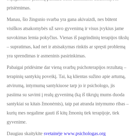
prisiėmimas.
Manau, šio žingsnio svarba yra gana akivaizdi, nes būtent
visiškos atsakomybės už savo gyvenimą ir visus įvykius jame
suvokimas lemia pokyčius. Vienas iš pagrindinių terapijos tikslų
– supratimas, kad net ir atsisakymas rinktis ar spręsti problemą
yra sprendimas ir asmeninis pasirinkimas.
Pabaigai pridėsime dar vieną svarbų psichoterapijos rezultatą –
terapinių santykių poveikį. Tai, ką klientas sužino apie artumą,
atvirumą, intymumą santykiuose tarp jo ir psichologo, jis
pasiima su savimi į realų gyvenimą (ką iš tikrųjų mums duoda
santykiai su kitais žmonėmis), taip pat atranda intymumo ribas –
kurių mes negalime gauti iš kitų žmonių tiek terapijoje, tiek
gyvenime.
Daugiau skaitykite
svetainėje www.psichologas.org