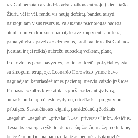
visiškai nematau atspindžio arba susikoncentruoju į vieną tašką.
Žiūriu vėl ir vėl, randu vis naujų defektų, bandau taisyti,
naudoju tam visus resursus. Palaikantis psichologas padeda
atitolti nuo veidrodžio ir pamatyti save kaip vientisą ir tikrą,
pamatyti visus paveikslo elementus, protingai ir realistiškai juos
įvertinti ir (jei reikia) nubrėžti nuoseklų veiksmų planą.
Ir dar vienas geras pavyzdys, kokie konkretūs pokyčiai vyksta
su žmogumi terapijoje. Leonardo Horowitzo tyrime buvo
nagrinėjami keturiasdešimties pacientų interviu vaizdo įrašuose.
Pirmasis pokalbis buvo atliktas prieš pradedant gydymą,
antrasis po kelių mėnesių gydymo, o trečiasis – po gydymo
pabaigos. Suskaičiuotas teiginių, prasidedančių žodžiais
„negaliu“, „negaliu“, „privalau“, „esu priverstas“ ir kt., skaičius.
Tęsiantis terapijai, ryški tendencija šių žodžių mažėjimo linkme,
bejėgiškumo jausmą pamažu keitė asmeninės atsakomybės