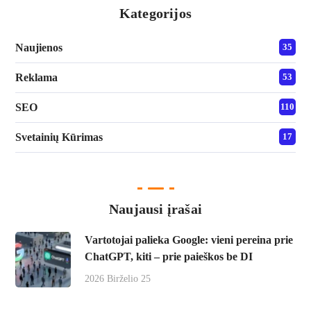
Kategorijos
Naujienos
35
Reklama
53
SEO
110
Svetainių Kūrimas
17
Naujausi įrašai
Vartotojai palieka Google: vieni pereina prie
ChatGPT, kiti – prie paieškos be DI
2026 Birželio 25