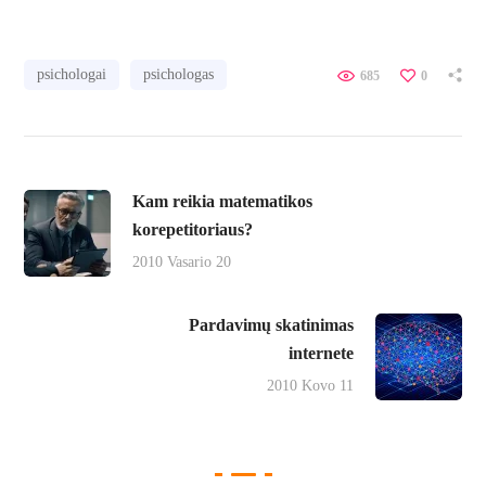
psichologai
psichologas
685
0
Kam reikia matematikos
korepetitoriaus?
2010 Vasario 20
Pardavimų skatinimas
internete
2010 Kovo 11