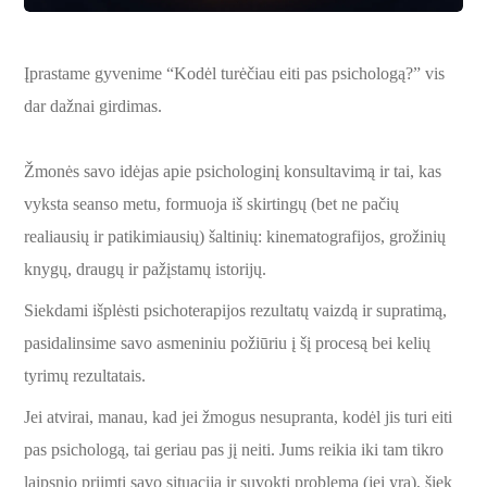
Įprastame gyvenime “Kodėl turėčiau eiti pas psichologą?” vis
dar dažnai girdimas.
Žmonės savo idėjas apie psichologinį konsultavimą ir tai, kas
vyksta seanso metu, formuoja iš skirtingų (bet ne pačių
realiausių ir patikimiausių) šaltinių: kinematografijos, grožinių
knygų, draugų ir pažįstamų istorijų.
Siekdami išplėsti psichoterapijos rezultatų vaizdą ir supratimą,
pasidalinsime savo asmeniniu požiūriu į šį procesą bei kelių
tyrimų rezultatais.
Jei atvirai, manau, kad jei žmogus nesupranta, kodėl jis turi eiti
pas psichologą, tai geriau pas jį neiti. Jums reikia iki tam tikro
laipsnio priimti savo situaciją ir suvokti problemą (jei yra), šiek