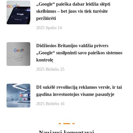
„Google“ paieška dabar leidžia slėpti
skelbimus – bet juos vis tiek turėsite
peržiūrėti
2025 Spalio 14
Didžiosios Britanijos valdžia privers
„Google“ susilpninti savo paieškos sistemos
kontrolę
2025 Birželio 25
DI sukėlė revoliuciją reklamos versle, ir tai
gąsdina investuotojus visame pasaulyje
2025 Birželio 16
Naujausi komentarai