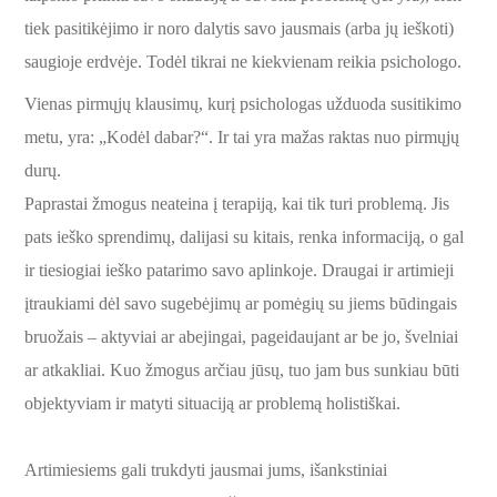
tiek pasitikėjimo ir noro dalytis savo jausmais (arba jų ieškoti)
saugioje erdvėje. Todėl tikrai ne kiekvienam reikia psichologo.
Vienas pirmųjų klausimų, kurį psichologas užduoda susitikimo
metu, yra: „Kodėl dabar?“. Ir tai yra mažas raktas nuo pirmųjų
durų.
Paprastai žmogus neateina į terapiją, kai tik turi problemą. Jis
pats ieško sprendimų, dalijasi su kitais, renka informaciją, o gal
ir tiesiogiai ieško patarimo savo aplinkoje. Draugai ir artimieji
įtraukiami dėl savo sugebėjimų ar pomėgių su jiems būdingais
bruožais – aktyviai ar abejingai, pageidaujant ar be jo, švelniai
ar atkakliai. Kuo žmogus arčiau jūsų, tuo jam bus sunkiau būti
objektyviam ir matyti situaciją ar problemą holistiškai.
Artimiesiems gali trukdyti jausmai jums, išankstiniai