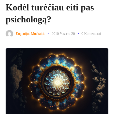
Kodėl turėčiau eiti pas
psichologą?
Eugenijus Mockaitis
2010 Vasario 20
0 Komentarai