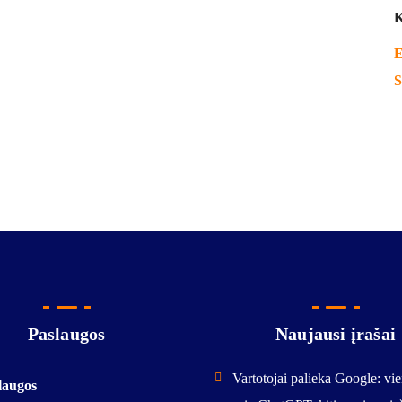
K
E
S
Paslaugos
Naujausi įrašai
Vartotojai palieka Google: vie
laugos