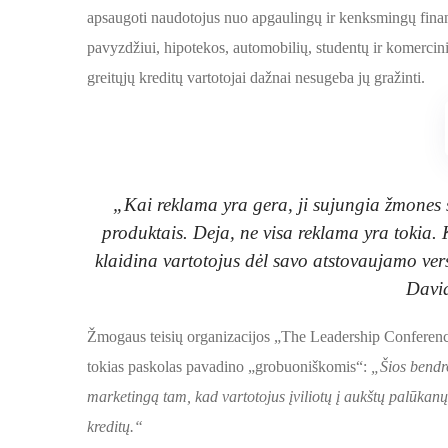
apsaugoti naudotojus nuo apgaulingų ir kenksmingų finan
pavyzdžiui, hipotekos, automobilių, studentų ir komercini
greitųjų kreditų vartotojai dažnai nesugeba jų gražinti.
„Kai reklama yra gera, ji sujungia žmones s
produktais. Deja, ne visa reklama yra tokia. 
klaidina vartotojus dėl savo atstovaujamo ver
David
Žmogaus teisių organizacijos „The Leadership Confere
tokias paskolas pavadino „grobuoniškomis“:
„Šios bendr
marketingą tam, kad vartotojus įviliotų į aukštų palūkanų
kreditų.“