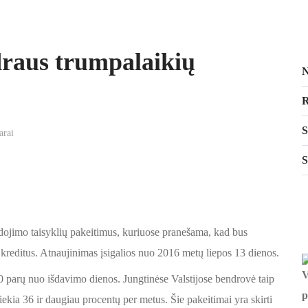
raus trumpalaikių
N
R
arai
S
jimo taisyklių pakeitimus, kuriuose pranešama, kad bus
 kreditus. Atnaujinimas įsigalios nuo 2016 metų liepos 13 dienos.
60 parų nuo išdavimo dienos. Jungtinėse Valstijose bendrovė taip
kia 36 ir daugiau procentų per metus. Šie pakeitimai yra skirti