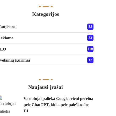
Kategorijos
aujienos
35
eklama
53
SEO
110
vetainių Kūrimas
17
Naujausi įrašai
Vartotojai palieka Google: vieni pereina
prie ChatGPT, kiti – prie paieškos be
DI