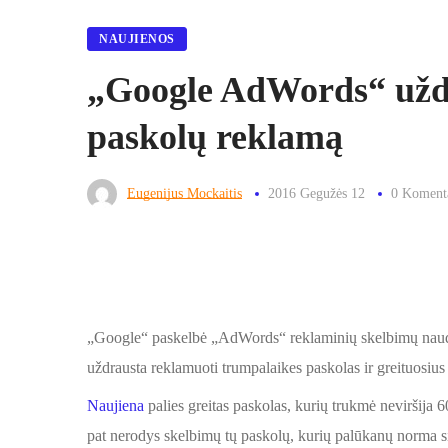
NAUJIENOS
„Google AdWords“ užd
paskolų reklamą
Eugenijus Mockaitis
2016 Gegužės 12
0 Koment
„Google“ paskelbė „AdWords“ reklaminių skelbimų naudo
uždrausta reklamuoti trumpalaikes paskolas ir greituosius
Naujiena
palies greitas paskolas, kurių trukmė neviršija 
pat nerodys skelbimų tų paskolų, kurių palūkanų norma sie