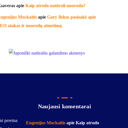
saveras
apie
Kaip atrodo natūrali nuoroda?
ugenijus Mockaitis
apie
Gary Ilshas pasisakė apie
EO atakas ir nuorodų atmetimą
Naujausi komentarai
ni pereina
Eugenijus Mockaitis
apie
Kaip atrodo