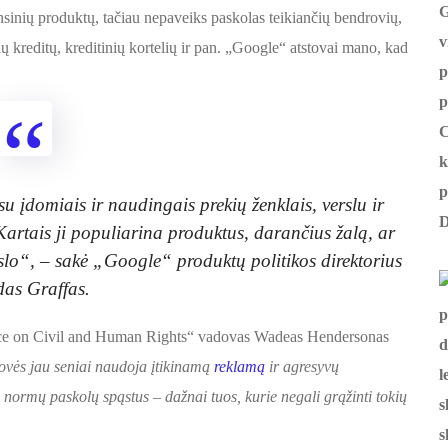
sinių produktų, tačiau nepaveiks paskolas teikiančių bendrovių,
ų kreditų, kreditinių kortelių ir pan. „Google“ atstovai mano, kad
u įdomiais ir naudingais prekių ženklais, verslu ir
Kartais ji populiarina produktus, darančius žalą, ar
slo“, – sakė „Google“ produktų politikos direktorius
as Graffas.
nce on Civil and Human Rights“ vadovas Wadeas Hendersonas
ovės jau seniai naudoja įtikinamą
reklamą
ir agresyvų
 normų paskolų spąstus – dažnai tuos, kurie negali grąžinti tokių