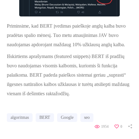
Priminsime, kad BERT įvedimas paieškoje anglų kalba buvo
pradėtas spalio mėnesį. Tuo metu atnaujinimas JAV buvo
naudojamas apdorojant maždaug 10% užklausų anglų kalba.
Išskirtiems aprašymams (featured snippets) BERT iš pradžių
buvo naudojamas visomis kalbomis, kuriomis ši funkcija
palaikoma. BERT padeda paieškos sistemai geriau „suprasti“
ilgesnes natūralios kalbos užklausas ir turėtų atsiliepti maždaug
vienam iš dešimties raktažodžių.
algoritmas
BERT
Google
seo
1954
0