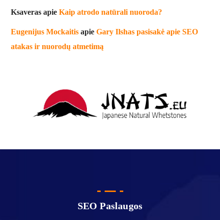
Ksaveras
apie
Kaip atrodo natūrali nuoroda?
Eugenijus Mockaitis
apie
Gary Ilshas pasisakė apie SEO
atakas ir nuorodų atmetimą
SEO Paslaugos