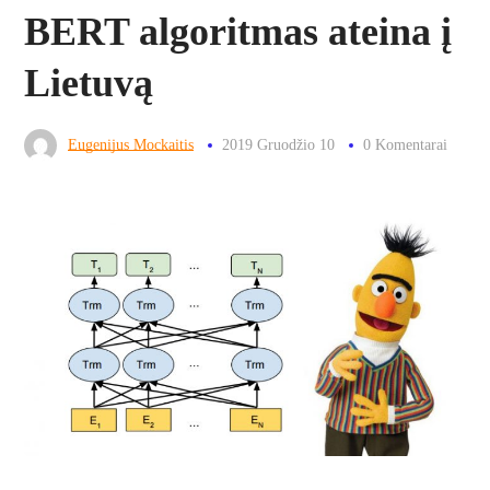
BERT algoritmas ateina į
Lietuvą
Eugenijus Mockaitis
2019 Gruodžio 10
0 Komentarai