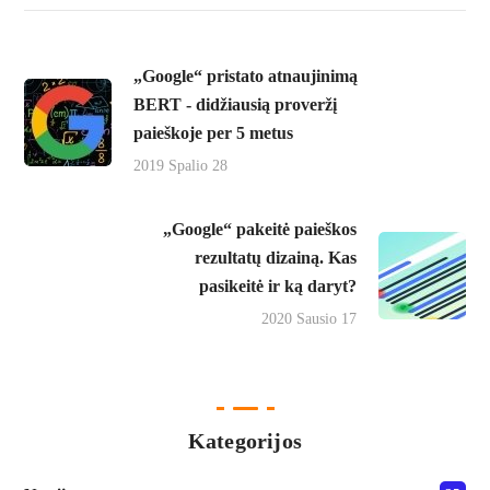
„Google“ pristato atnaujinimą
BERT - didžiausią proveržį
paieškoje per 5 metus
2019 Spalio 28
„Google“ pakeitė paieškos
rezultatų dizainą. Kas
pasikeitė ir ką daryt?
2020 Sausio 17
Kategorijos