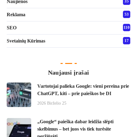
Naujienos
35
Reklama
53
SEO
110
Svetainių Kūrimas
17
Naujausi įrašai
Vartotojai palieka Google: vieni pereina prie
ChatGPT, kiti – prie paieškos be DI
2026 Birželio 25
„Google“ paieška dabar leidžia slėpti
skelbimus – bet juos vis tiek turėsite
peržiūrėti