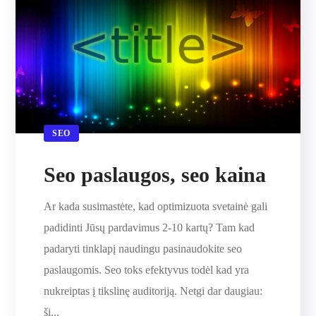
SEO
Seo paslaugos, seo kaina
Ar kada susimastėte, kad optimizuota svetainė gali
padidinti Jūsų pardavimus 2-10 kartų? Tam kad
padaryti tinklapį naudingu pasinaudokite seo
paslaugomis. Seo toks efektyvus todėl kad yra
nukreiptas į tikslinę auditoriją. Netgi dar daugiau:
ši...