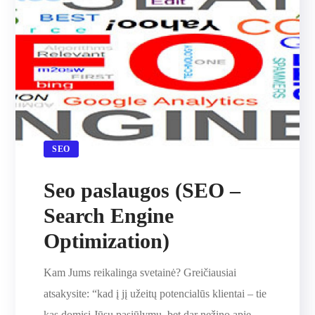
SEO
Seo paslaugos (SEO –
Search Engine
Optimization)
Kam Jums reikalinga svetainė? Greičiausiai
atsakysite: “kad į jį užeitų potencialūs klientai – tie
kas domisi Jūsų pasiūlymu, bet dar nežino apie