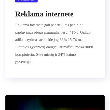
Reklama internete
Reklama internete gali padėti Jums padidinti
pardavimus įdėjus minimaliai lėšų. “TNT Gallup”
atliktas tyrimas atskleidė jog 63% 15-74 metų
Lietuvos gyventojų daugiau ar mažiau moka dirbti
kompiuteriu. 64% miestų ir 34% kaimo
gyventojų...