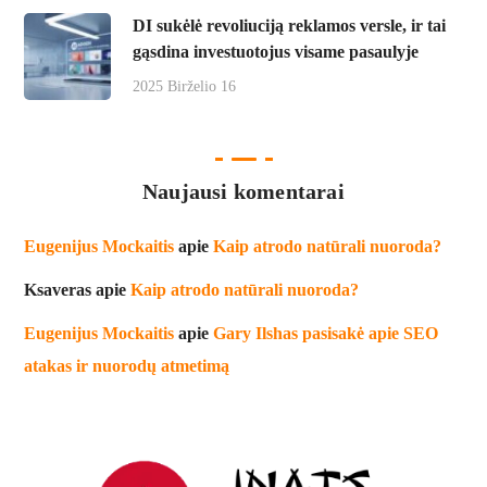
DI sukėlė revoliuciją reklamos versle, ir tai
gąsdina investuotojus visame pasaulyje
2025 Birželio 16
Naujausi komentarai
Eugenijus Mockaitis
apie
Kaip atrodo natūrali nuoroda?
Ksaveras
apie
Kaip atrodo natūrali nuoroda?
Eugenijus Mockaitis
apie
Gary Ilshas pasisakė apie SEO
atakas ir nuorodų atmetimą