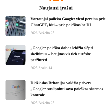
Naujausi įrašai
Vartotojai palieka Google: vieni pereina prie
ChatGPT, kiti – prie paieškos be DI
2026 Birželio 25
„Google“ paieška dabar leidžia slėpti
skelbimus – bet juos vis tiek turėsite
peržiūrėti
2025 Spalio 14
Didžiosios Britanijos valdžia privers
„Google“ susilpninti savo paieškos sistemos
kontrolę
2025 Birželio 25